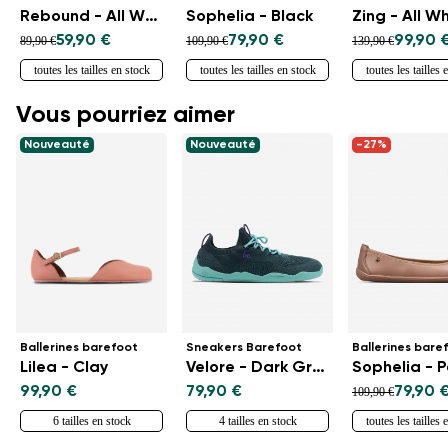
Rebound - All White
Sophelia - Black
Zing - All W
59,90 €
79,90 €
99,90 
89,90 €
109,90 €
139,90 €
toutes les tailles en stock
toutes les tailles en stock
toutes les tailles 
Vous pourriez aimer
Nouveauté
Nouveauté
-27%
Ballerines barefoot
Sneakers Barefoot
Ballerines bare
Lilea - Clay
Velore - Dark Green
Sophelia - 
99,90 €
79,90 €
79,90 
109,90 €
6 tailles en stock
4 tailles en stock
toutes les tailles 