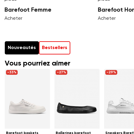
Barefoot Femme
Barefoot H
Acheter
Acheter
Nouveautés
Bestsellers
Vous pourriez aimer
-33%
-27%
-29%
Barefoot baskets
Ballerines barefoot
Sneakers Baref