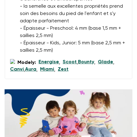
Question
- la semelle aux excellentes propriétés prend
soin des besoins du pied de l'enfant et s'y
adapte parfaitement
- Épaisseur - Preschool: 4 mm (base 1,5 mm +
Évaluation
Modifier
saillies 2,5 mm)
J'accepte qu'on traite mes coordonnées saisies dans
- Épaisseur - Kids, Junior: 5 mm (base 2,5 mm +
les termes
ces conditions
et leur publication
J'accepte qu'on traite mes coordonnées saisies dans
saillies 2,5 mm)
les termes
ces conditions
et leur publication
Energise
Scoot
Bounty
Glade
Modely:
,
,
,
,
Canvi
Aura
Miami
Zest
,
,
,
Évaluer