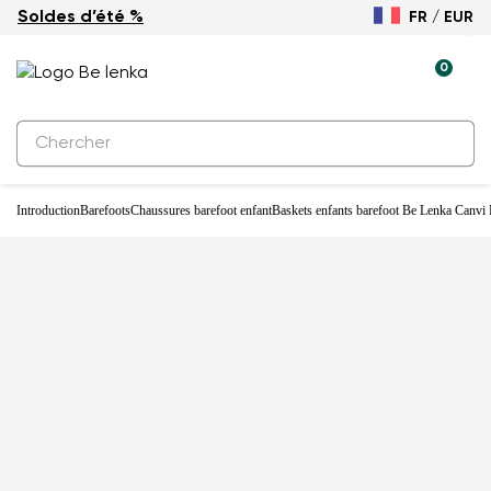
Soldes d’été %
FR / EUR
Nouveauté
0
Introduction
Barefoots
Chaussures barefoot enfant
Baskets enfants barefoot Be Lenka Canvi 