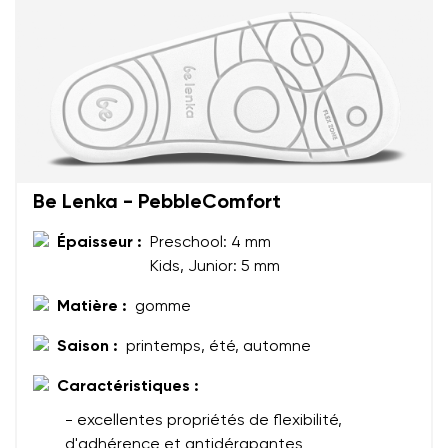
Votre prénom et nom
Be Lenka - PebbleComfort
Votre prénom
Variante
Épaisseur :
Preschool: 4 mm
Votre adresse mail
Kids, Junior: 5 mm
Matière :
gomme
Changer de région
N° de commande
Choisissez le pays de livraison
Saison :
printemps, été, automne
Variante
Caractéristiques :
- excellentes propriétés de flexibilité,
Commentaire écrit
d'adhérence et antidérapantes
Choisissez la langue