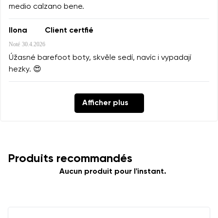
medio calzano bene.
Ilona
Client certfié
Noté
30.4.2026
Úžasné barefoot boty, skvěle sedí, navíc i vypadají
hezky. 😍
Afficher plus
Produits recommandés
Aucun produit pour l'instant.