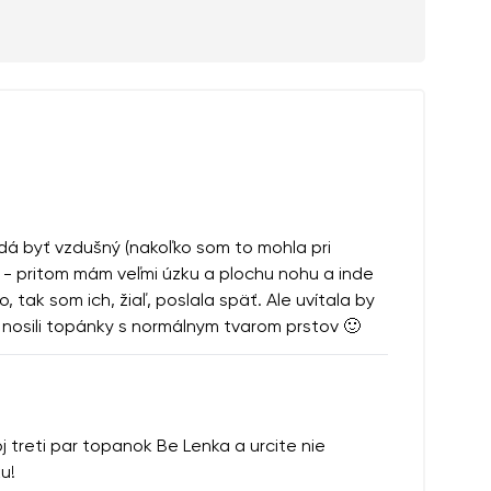
et leur publication
et leur publication
dá byť vzdušný (nakoľko som to mohla pri
yk - pritom mám veľmi úzku a plochu nohu a inde
tak som ich, žiaľ, poslala späť. Ale uvítala by
 nosili topánky s normálnym tvarom prstov 🙂
j treti par topanok Be Lenka a urcite nie
u!