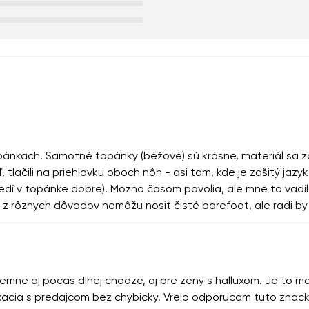
it
Choisissez la langue
n traite mes coordonnées saisies dans les termes
ces conditions
Modifier
n traite mes coordonnées saisies dans les termes
ces conditions
topánkach. Samotné topánky (béžové) sú krásne, materiál sa z
Évaluer
 tlačili na priehlavku oboch nôh - asi tam, kde je zašitý jaz
edí v topánke dobre). Mozno časom povolia, ale mne to vadilo, 
í z rôznych dôvodov nemôžu nosiť čisté barefoot, ale radi by
jemne aj pocas dlhej chodze, aj pre zeny s halluxom. Je to mo
nikacia s predajcom bez chybicky. Vrelo odporucam tuto znack