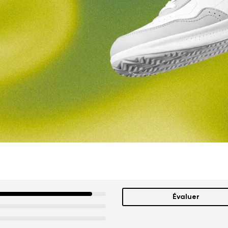
 nom
Votre adresse mail
Variante
Changer de région
e
Choisissez le pays de livraison
Évaluer