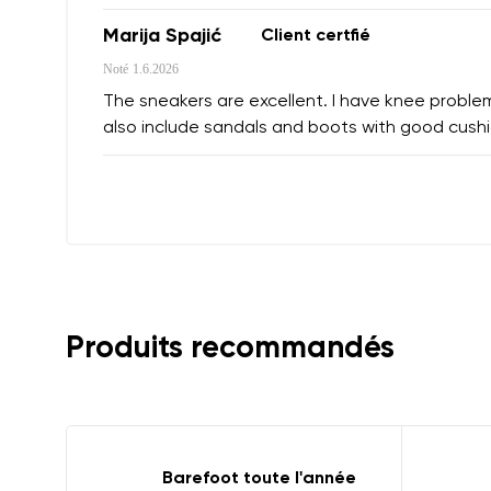
Marija Spajić
Client certfié
Noté
1.6.2026
The sneakers are excellent. I have knee problems
also include sandals and boots with good cush
Produits recommandés
Barefoot toute l'année