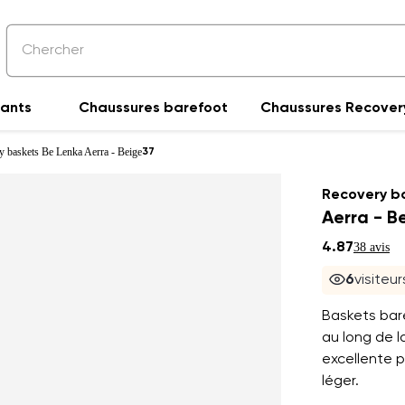
fants
Chaussures barefoot
Chaussures Recover
y baskets Be Lenka Aerra - Beige
37
Recovery b
Aerra - B
4.87
38 avis
5
visiteu
Baskets bar
au long de l
excellente p
léger.