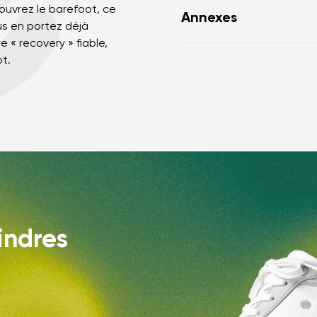
ouvrez le barefoot, ce
Annexes
us en portez déjà
 « recovery » fiable,
Mode d‘enteretien des
ot.
indres