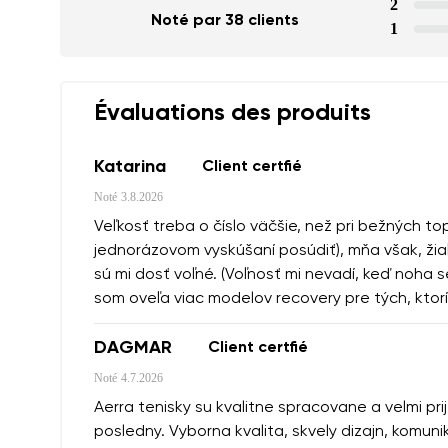
Commentaire écr
2
Noté par 38 clients
1
J'accepte qu'o
Évaluations des produits
Évaluation
Katarina
Client certfié
J'accepte qu'o
Noté
3.8.2026
Veľkosť treba o číslo väčšie, než pri bežných 
jednorázovom vyskúšaní posúdiť), mňa však, žiaľ,
sú mi dosť voľné. (Voľnosť mi nevadí, keď noha s
som oveľa viac modelov recovery pre tých, ktor
DAGMAR
Client certfié
Noté
4.7.2026
Aerra tenisky su kvalitne spracovane a velmi pri
posledny. Vyborna kvalita, skvely dizajn, komu