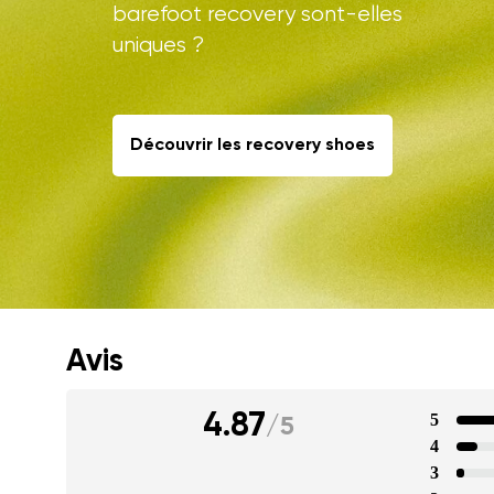
barefoot recovery sont-elles
uniques ?
Découvrir les recovery shoes
Votre prénom et
Votre prénom
Avis
Variante
N° de command
4.87
5
/
5
4
3
Question