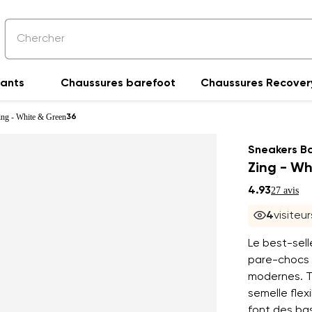
fants
Chaussures barefoot
Chaussures Recover
ing - White & Green
36
Sneakers B
Zing - Wh
4.93
27 avis
4
visiteu
Le best-sell
pare-chocs 
modernes. Tu
semelle flex
font des bas