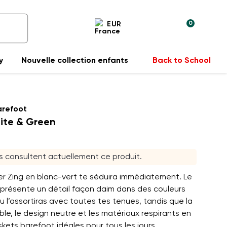
0
EUR
y
Nouvelle collection enfants
Back to School
arefoot
ite & Green
rs consultent actuellement ce produit.
er Zing en blanc-vert te séduira immédiatement. Le
présente un détail façon daim dans des couleurs
 l’assortiras avec toutes tes tenues, tandis que la
ible, le design neutre et les matériaux respirants en
kets barefoot idéales pour tous les jours.