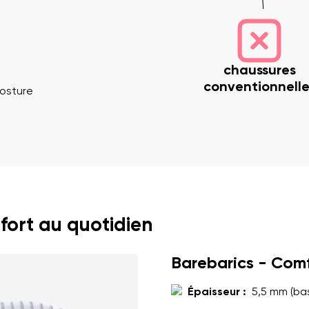
chaussures
conventionnelle
osture
 nom
Votre adresse mail
Variante
Changer de région
fort au quotidien
e
Choisissez le pays de livraison
Barebarics - Com
Épaisseur :
5,5 mm (bas