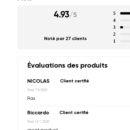
4.93
5
/
5
4
3
2
Noté par 27 clients
1
Évaluations des produits
NICOLAS
Client certfié
Noté
7.8.2026
Ras
Riccardo
Client certfié
Noté
11.7.2026