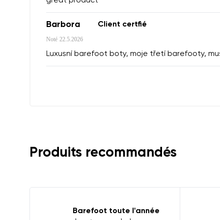
great product
Barbora
Client certfié
Noté
22.5.2026
Luxusní barefoot boty, moje třetí barefooty, musí
Produits recommandés
Barefoot toute l'année