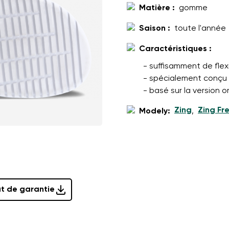
it
Choisissez la langue
Matière :
gomme
Saison :
toute l'année
Caractéristiques :
n traite mes coordonnées saisies dans les termes
ces conditions
Modifier
- suffisamment de flexi
- spécialement conçu 
- basé sur la version 
n traite mes coordonnées saisies dans les termes
ces conditions
Zing
Zing Fr
Modely:
,
Évaluer
at de garantie