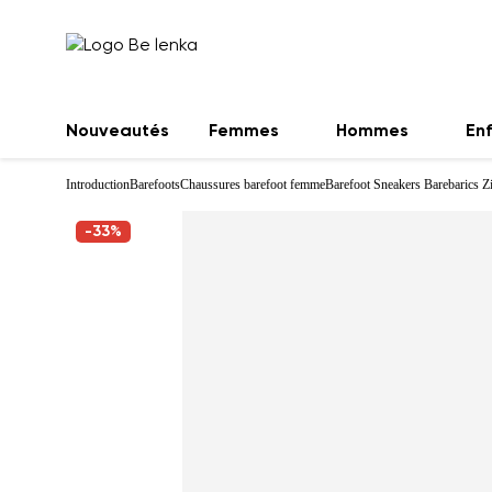
Nouveautés
Femmes
Hommes
En
Introduction
Barefoots
Chaussures barefoot femme
Barefoot Sneakers Barebarics Z
-33%