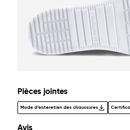
Commentaire écr
J'accepte qu'o
Évaluation
J'accepte qu'o
Pièces jointes
Mode d‘enteretien des chaussures
Certific
Avis