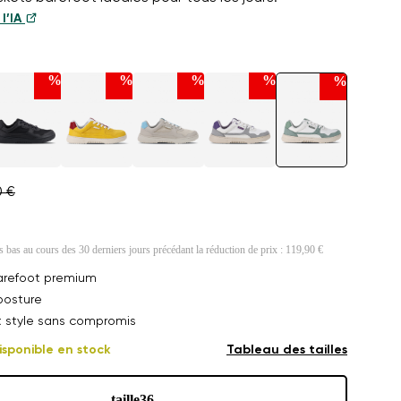
l’IA
%
%
%
%
%
0 €
us bas au cours des 30 derniers jours précédant la réduction de prix :
119,90 €
arefoot premium
posture
t style sans compromis
isponible en stock
Tableau des tailles
taille
36