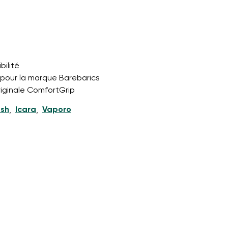
et leur publication
bilité
pour la marque Barebarics
originale ComfortGrip
et leur publication
esh
Icara
Vaporo
,
,