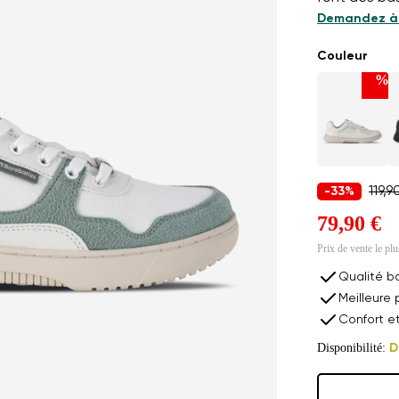
Demandez à 
Couleur
%
119,9
-33%
79,90 €
Prix de vente le pl
Qualité b
Meilleure 
Confort e
Disponibilité:
D