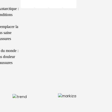
ntarctique :
nditions
remplacer la
us saine
ussures
n du monde :
ns douleur
aussures