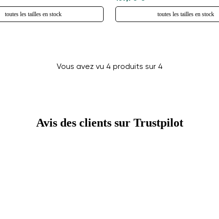
toutes les tailles en stock
toutes les tailles en stock
Vous avez vu 4 produits sur 4
Changer de région
Choisissez le pays de livraison
Avis des clients sur Trustpilot
Choisissez la langue