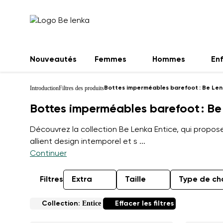
Nouveautés
Femmes
Hommes
En
Introduction
Filtres des produits
Bottes imperméables barefoot : Be Len
Bottes imperméables barefoot : Be
Découvrez la collection Be Lenka Entice, qui propo
allient design intemporel et s
...
Continuer
Filtres
Extra
Taille
Type de ch
Entice
Collection:
Effacer les filtres