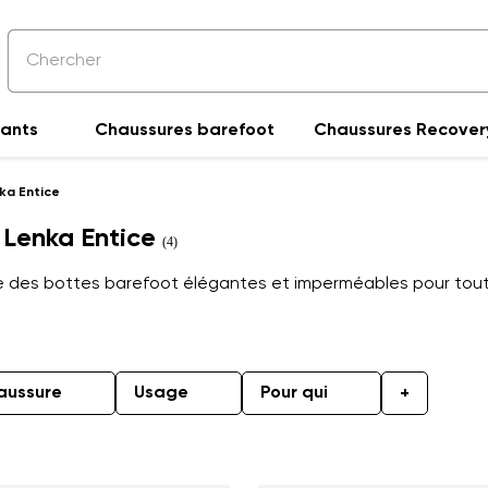
fants
Chaussures barefoot
Chaussures Recover
ka Entice
 Lenka Entice
(4)
se des bottes barefoot élégantes et imperméables pour tout
aussure
Usage
Pour qui
+