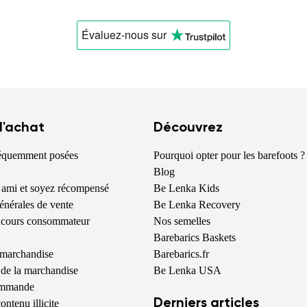
Modifier
Évaluez-nous
sur
 l'achat
Découvrez
réquemment posées
Pourquoi opter pour les barefoots ?
Blog
 ami et soyez récompensé
Be Lenka Kids
énérales de vente
Be Lenka Recovery
oncours consommateur
Nos semelles
Barebarics Baskets
 marchandise
Barebarics.fr
de la marchandise
Be Lenka USA
commande
Derniers articles
ontenu illicite