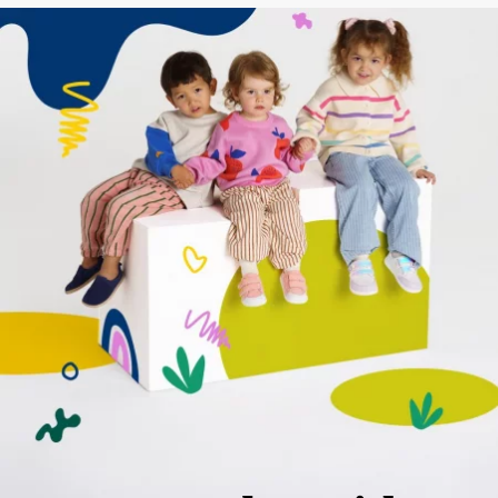
Votre prénom et nom
Votre prénom
Variante
Votre adresse mail
Changer de région
N° de commande
Choisissez le pays de livraison
Variante
Commentaire écrit
Choisissez la langue
Question