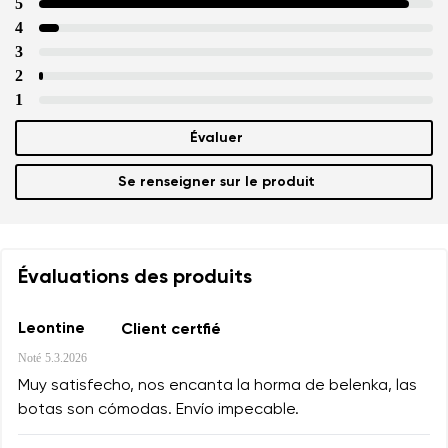
5
4
3
2
1
Évaluer
Se renseigner sur le produit
Évaluations des produits
Leontine
Client certfié
Noté
5.3.2026
Muy satisfecho, nos encanta la horma de belenka, las
botas son cómodas. Envío impecable.