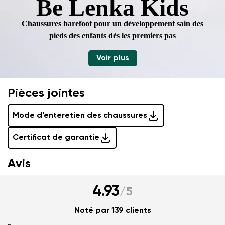
Be Lenka Kids
Évaluation
Modifier
Chaussures barefoot pour un développement sain
des
J'accepte qu'on traite mes coordonnées saisies dans
pieds des enfants dès les premiers pas
les termes
ces conditions
et leur publication
J'accepte qu'on traite mes coordonnées saisies dans
les termes
ces conditions
et leur publication
Voir plus
Évaluer
Pièces jointes
Mode d‘enteretien des chaussures
Certificat de garantie
Avis
4.93
/
5
Noté par 139 clients