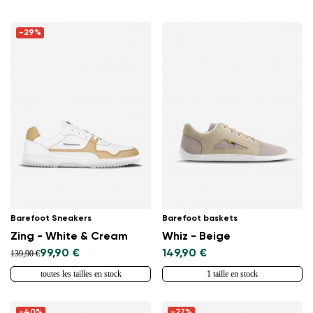
-29%
Barefoot Sneakers
Barefoot baskets
Zing - White & Cream
Whiz - Beige
99,90 €
149,90 €
139,90 €
toutes les tailles en stock
1 taille en stock
-40%
-27%