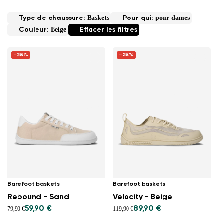
Baskets
pour dames
Type de chaussure:
Pour qui:
Beige
Couleur:
Effacer les filtres
-25%
-25%
Barefoot baskets
Barefoot baskets
Rebound - Sand
Velocity - Beige
59,90 €
89,90 €
79,90 €
119,90 €