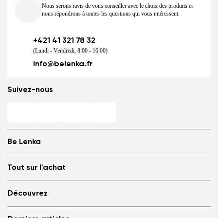
Nous serons ravis de vous conseiller avec le choix des produits et
nous répondrons à toutes les questions qui vous intéressent.
+421 41 321 78 32
(Lundi - Vendredi, 8:00 - 16:00)
info@belenka.fr
Suivez-nous
Be Lenka
Magasins
Tout sur l'achat
Store Locator
À propos de nous
Questions fréquemment posées
Découvrez
Be Lenka dans les Médias
Se connecter
Cookies
Référez à un ami et soyez récompensé
Pourquoi opter pour les barefoots ?