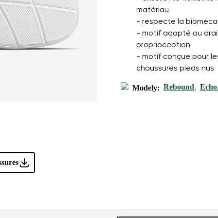
matériau
- respecte la bioméca
- motif adapté au drai
proprioception
- motif conçue pour l
chaussures pieds nus
Rebound
Echo
Modely:
,
ssures