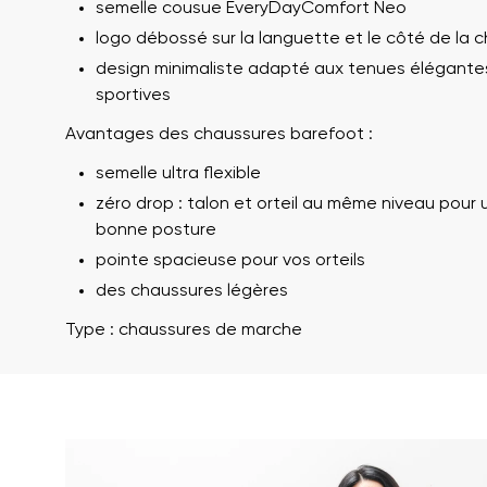
semelle cousue EveryDayComfort Neo
logo débossé sur la languette et le côté de la 
design minimaliste adapté aux tenues élégante
sportives
Avantages des chaussures barefoot :
semelle ultra flexible
zéro drop : talon et orteil au même niveau pour 
bonne posture
Votre prénom et 
pointe spacieuse pour vos orteils
Votre prénom
des chaussures légères
Type : chaussures de marche
Variante
N° de comman
Question
Commentaire écri