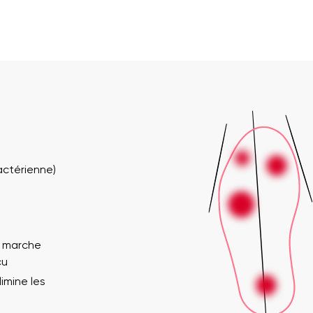
actérienne)
a marche
çu
imine les