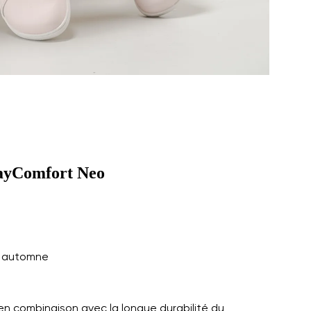
ayComfort Neo
, automne
é en combinaison avec la longue durabilité du