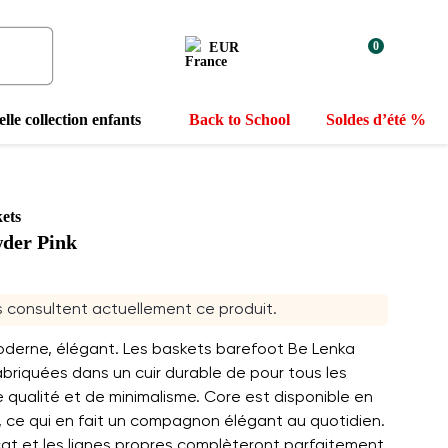
0
EUR
lle collection enfants
Back to School
Soldes d’été %
ets
wder Pink
rs consultent actuellement ce produit.
moderne, élégant. Les baskets barefoot Be Lenka
briquées dans un cuir durable de pour tous les
qualité et de minimalisme. Core est disponible en
, ce qui en fait un compagnon élégant au quotidien.
cat et les lignes propres complèteront parfaitement