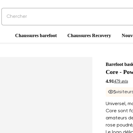
Chaussures barefoot
Chaussures Recovery
Nouve
Barefoot bask
Core - Po
4.91
479 avis
5
visiteu
Universel, 
Core sont fa
amateurs de 
rose poudré
Le logo déli