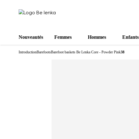
Nouveautés
Femmes
Hommes
Enfants
Introduction
Barefoots
Barefoot baskets Be Lenka Core - Powder Pink
38