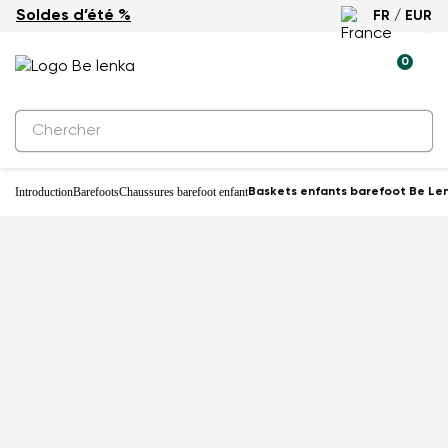
Soldes d’été %
FR / EUR
-27%
0
Introduction
Barefoots
Chaussures barefoot enfant
Baskets enfants barefoot Be Len