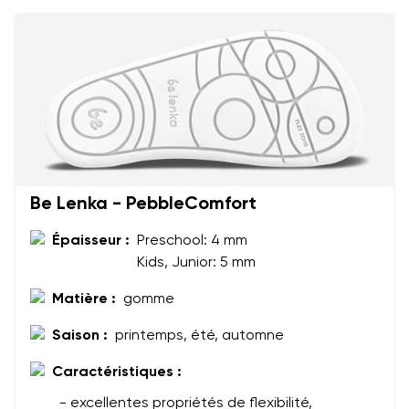
Votre prénom et nom
Votre prénom
Variante
Votre adresse mail
Be Lenka - PebbleComfort
Changer de région
Épaisseur :
Preschool: 4 mm
N° de commande
Kids, Junior: 5 mm
Choisissez le pays de livraison
Variante
Matière :
gomme
Saison :
printemps, été, automne
Commentaire écrit
Choisissez la langue
Caractéristiques :
Question
- excellentes propriétés de flexibilité,