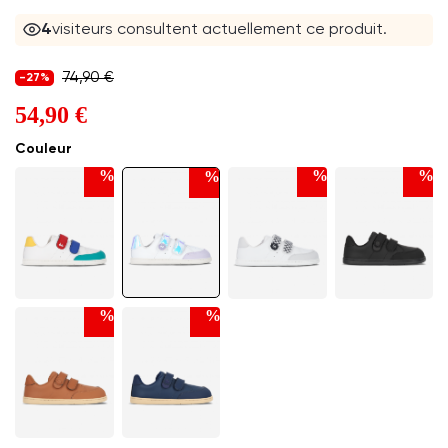
4
visiteurs consultent actuellement ce produit.
74,90 €
-27%
54,90 €
Couleur
%
%
%
%
%
%