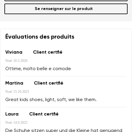
Se renseigner sur le produit
Évaluations des produits
Viviana
Client certfié
Noté
16.5.2026
Ottime, molto belle e comode
Martina
Client certfié
Noté
15.10.2025
Great kids shoes, light, soft, we like them.
Laura
Client certfié
Noté
14.9.2025
Die Schuhe sitzen super und die Kleine hat genügend