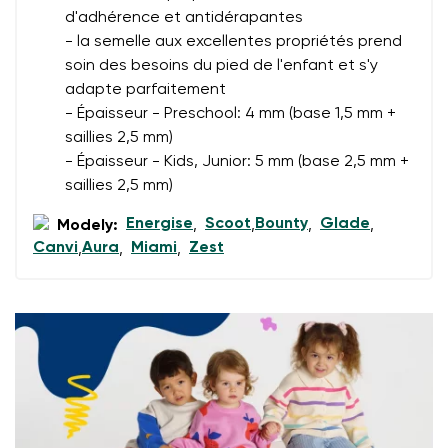
d'adhérence et antidérapantes
- la semelle aux excellentes propriétés prend
Évaluation
soin des besoins du pied de l'enfant et s'y
Modifier
J'accepte qu'on traite mes coordonnées saisies dans
adapte parfaitement
les termes
ces conditions
et leur publication
- Épaisseur - Preschool: 4 mm (base 1,5 mm +
J'accepte qu'on traite mes coordonnées saisies dans
saillies 2,5 mm)
les termes
ces conditions
et leur publication
- Épaisseur - Kids, Junior: 5 mm (base 2,5 mm +
saillies 2,5 mm)
Évaluer
Energise
Scoot
Bounty
Glade
Modely:
,
,
,
,
Canvi
Aura
Miami
Zest
,
,
,