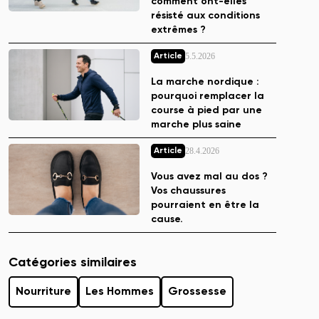
comment ont-elles
résisté aux conditions
extrêmes ?
5.5.2026
Article
La marche nordique :
pourquoi remplacer la
course à pied par une
marche plus saine
28.4.2026
Article
Vous avez mal au dos ?
Vos chaussures
pourraient en être la
cause.
Catégories similaires
Nourriture
Les Hommes
Grossesse