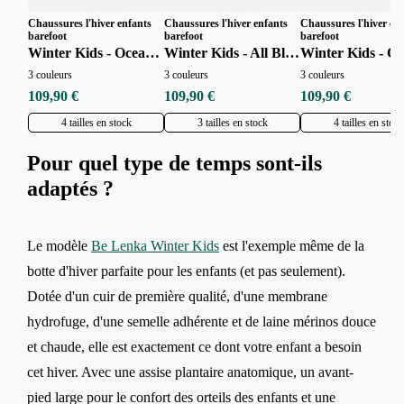
Chaussures l'hiver enfants
Chaussures l'hiver enfants
Chaussures l'hiver en
barefoot
barefoot
barefoot
Winter Kids - Ocean Blue
Winter Kids - All Black
3 couleurs
3 couleurs
3 couleurs
Modifier
109,90 €
109,90 €
109,90 €
4 tailles en stock
3 tailles en stock
4 tailles en stock
Pour quel type de temps sont-ils
adaptés ?
Le modèle
Be Lenka Winter Kids
est l'exemple même de la
botte d'hiver parfaite pour les enfants (et pas seulement).
Dotée d'un cuir de première qualité, d'une membrane
hydrofuge, d'une semelle adhérente et de laine mérinos douce
et chaude, elle est exactement ce dont votre enfant a besoin
cet hiver. Avec une assise plantaire anatomique, un avant-
pied large pour le confort des orteils des enfants et une