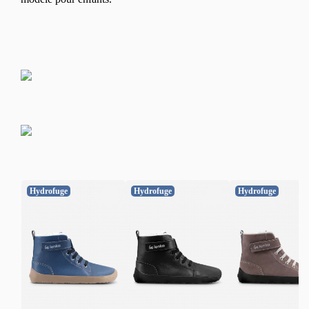
Hydrofuge
Hydrofuge
Hydrofuge
Changer de région
Choisissez le pays de livraison
Choisissez la langue